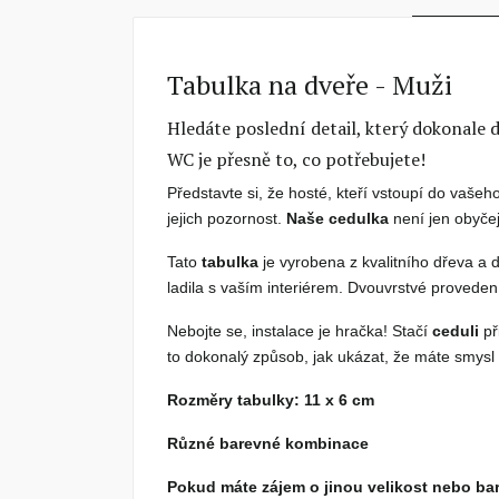
Tabulka na dveře - Muži
Hledáte poslední detail, který dokonale 
WC je přesně to, co potřebujete!
Představte si, že hosté, kteří vstoupí do vaše
jejich pozornost.
Naše cedulka
není jen obyčej
Tato
tabulka
je vyrobena z kvalitního dřeva a
ladila s vaším interiérem. Dvouvrstvé proveden
Nebojte se, instalace je hračka! Stačí
ceduli
př
to dokonalý způsob, jak ukázat, že máte smysl 
Rozměry tabulky: 11 x 6 cm
Různé barevné kombinace
Pokud máte zájem o jinou velikost nebo ba