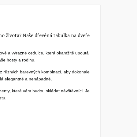
ího života? Naše dřevěná tabulka na dveře
lové a výrazné cedulce, která okamžitě upoutá
aše hosty a rodinu.
t z různých barevných kombinací, aby dokonale
padá elegantně a nenápadně.
menty, které vám budou skládat návštěvníci. Je
etu.