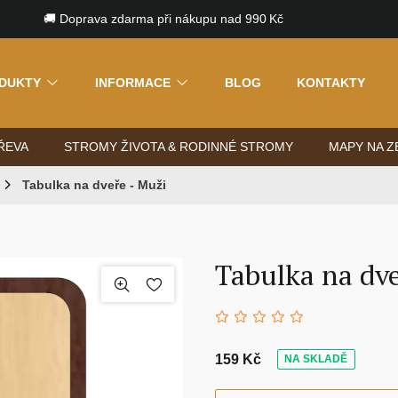
🚚 Doprava zdarma při nákupu nad 990 Kč
DUKTY
INFORMACE
BLOG
KONTAKTY
ŘEVA
STROMY ŽIVOTA & RODINNÉ STROMY
MAPY NA Z
Tabulka na dveře - Muži
Tabulka na dve
159 Kč
NA SKLADĚ