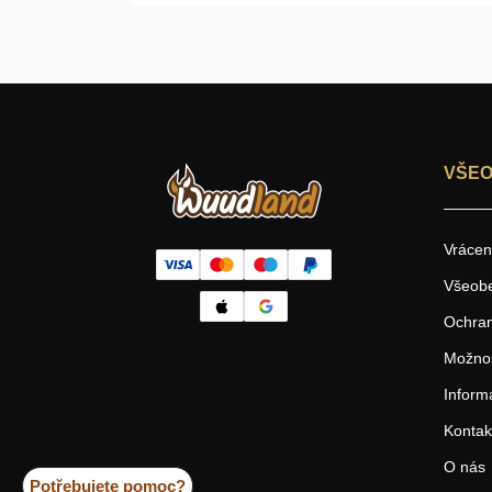
VŠEO
Vrácen
Všeob
Ochran
Možnos
Inform
Kontak
O nás
Potřebujete pomoc?