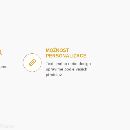
MOŽNOST
Á
PERSONALIZACE
Text, jméno nebo design
jeme
upravíme podle vašich
í
představ
fikace