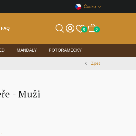
Česko
FAQ
0
0
EĎ
MANDALY
FOTORÁMEČKY
Zpět
ře - Muži