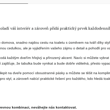
doladí váš interiér a zároveň přidá praktický prvek každodenn
ho domova, snadno najdou cestu na toaletu s úsměvem na tváři díky sty
nou cedulkou, ale je vyjádřením vašeho zájmu o detail a pohodlí pro v
 dodá každým dveřím hřejivý a přirozený akcent. Navíc si můžete vybra
í zajišťuje, že tabulka bude vynikat a bude dobře viditelná, přesto vy
ilepit na dveře pomocí oboustranné pásky a můžete se těšit na kompli
pro styl, a zároveň nabízí praktické řešení pro každého, kdo hledá toal
revnou kombinaci, neváhejte nás kontaktovat.