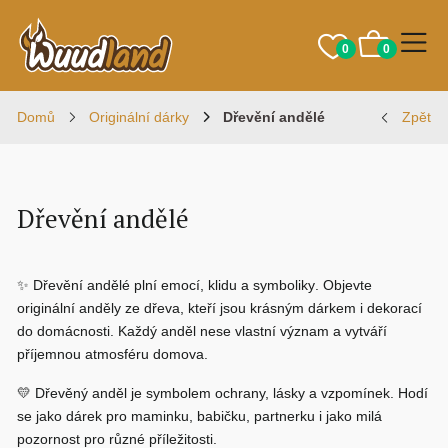
0
0
Domů
Originální dárky
Dřevění andělé
Zpět
Dřevění andělé
✨
Dřevění andělé plní emocí, klidu a symboliky
. Objevte
originální anděly ze dřeva, kteří jsou krásným dárkem i dekorací
do domácnosti. Každý anděl nese vlastní význam a vytváří
příjemnou atmosféru domova.
💛 Dřevěný anděl je symbolem ochrany, lásky a vzpomínek. Hodí
se jako dárek pro maminku, babičku, partnerku i jako milá
pozornost pro různé příležitosti.