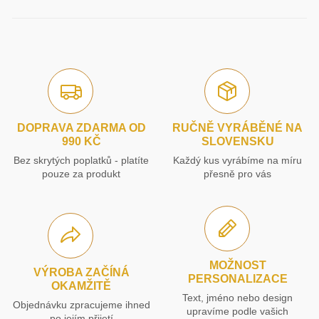
DOPRAVA ZDARMA OD
RUČNĚ VYRÁBĚNÉ NA
990 KČ
SLOVENSKU
Bez skrytých poplatků - platíte
Každý kus vyrábíme na míru
pouze za produkt
přesně pro vás
MOŽNOST
VÝROBA ZAČÍNÁ
PERSONALIZACE
OKAMŽITĚ
Text, jméno nebo design
Objednávku zpracujeme ihned
upravíme podle vašich
po jejím přijetí