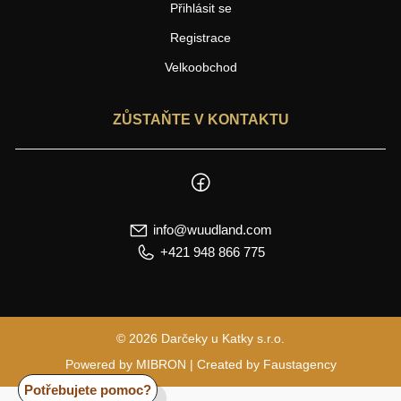
Přihlásit se
Registrace
Velkoobchod
ZŮSTAŇTE V KONTAKTU
info@wuudland.com
+421 948 866 775
© 2026 Darčeky u Katky s.r.o.
Powered by
MIBRON
| Created by
Faustagency
Potřebujete pomoc?