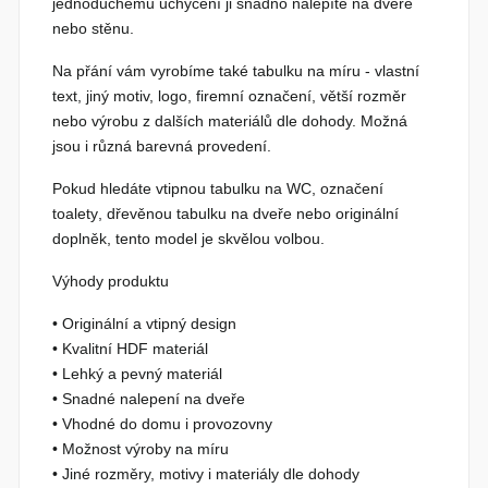
jednoduchému uchycení ji snadno nalepíte na dveře
nebo stěnu.
Na přání vám vyrobíme také
tabulku na míru
- vlastní
text, jiný motiv, logo, firemní označení, větší rozměr
nebo výrobu z dalších materiálů dle dohody. Možná
jsou i různá barevná provedení.
Pokud hledáte
vtipnou tabulku na WC
,
označení
toalety
,
dřevěnou tabulku na dveře
nebo originální
doplněk, tento model je skvělou volbou.
Výhody produktu
• Originální a vtipný design
• Kvalitní HDF materiál
• Lehký a pevný materiál
• Snadné nalepení na dveře
• Vhodné do domu i provozovny
• Možnost výroby na míru
• Jiné rozměry, motivy i materiály dle dohody