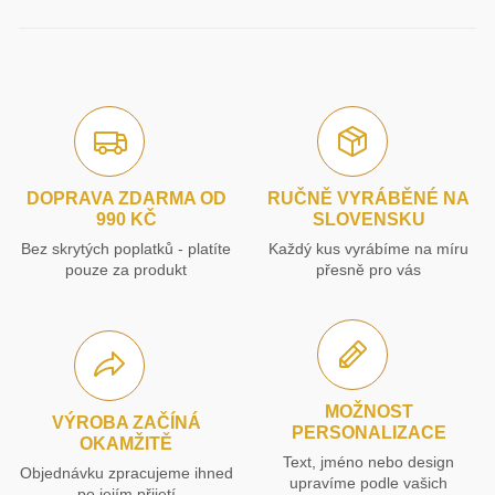
DOPRAVA ZDARMA OD
RUČNĚ VYRÁBĚNÉ NA
990 KČ
SLOVENSKU
Bez skrytých poplatků - platíte
Každý kus vyrábíme na míru
pouze za produkt
přesně pro vás
MOŽNOST
VÝROBA ZAČÍNÁ
PERSONALIZACE
OKAMŽITĚ
Text, jméno nebo design
Objednávku zpracujeme ihned
upravíme podle vašich
po jejím přijetí