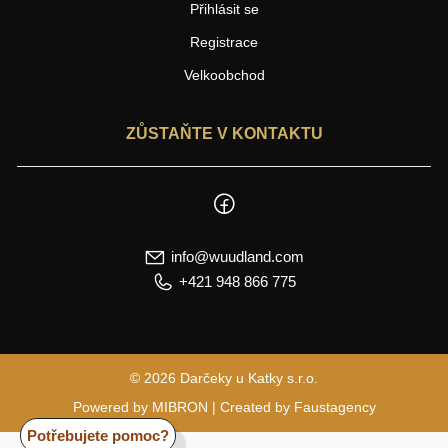
Přihlásit se
Registrace
Velkoobchod
ZŮSTAŇTE V KONTAKTU
info@wuudland.com
+421 948 866 775
© 2026 Darčeky u Katky s.r.o.
Powered by
MIBRON
| Created by
Faustagency
Potřebujete pomoc?