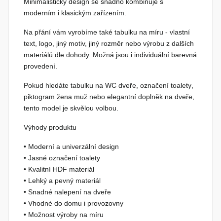
Minimalistický design se snadno kombinuje s
moderním i klasickým zařízením.
Na přání vám vyrobíme také
tabulku na míru
- vlastní
text, logo, jiný motiv, jiný rozměr nebo výrobu z dalších
materiálů dle dohody. Možná jsou i individuální barevná
provedení.
Pokud hledáte
tabulku na WC dveře
,
označení toalety
,
piktogram žena muž
nebo elegantní doplněk na dveře,
tento model je skvělou volbou.
Výhody produktu
• Moderní a univerzální design
• Jasné označení toalety
• Kvalitní HDF materiál
• Lehký a pevný materiál
• Snadné nalepení na dveře
• Vhodné do domu i provozovny
• Možnost výroby na míru