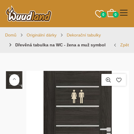
0
0
Domů
Originální dárky
Dekorační tabulky
Dřevěná tabulka na WC - žena a muž symbol
Zpět