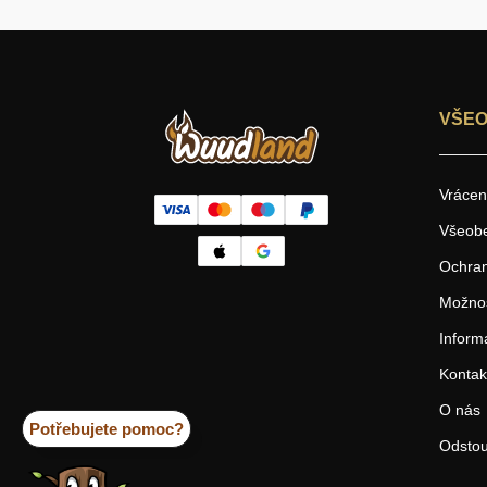
VŠEO
Vrácen
Všeob
Ochran
Možnos
Inform
Kontak
O nás
Potřebujete pomoc?
Odstou