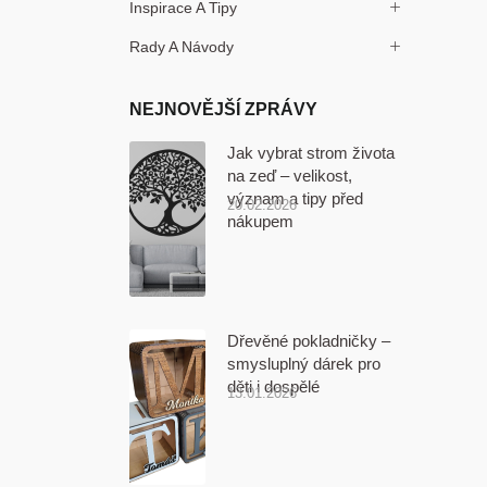
Inspirace A Tipy
Rady A Návody
NEJNOVĚJŠÍ ZPRÁVY
Jak vybrat strom života
na zeď – velikost,
význam a tipy před
20.02.2026
nákupem
Dřevěné pokladničky –
smysluplný dárek pro
děti i dospělé
13.01.2026