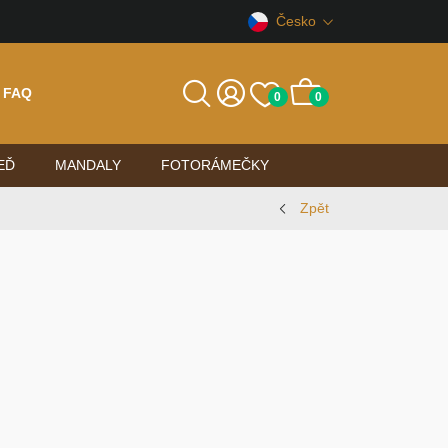
Česko
FAQ
0
0
EĎ
MANDALY
FOTORÁMEČKY
Zpět