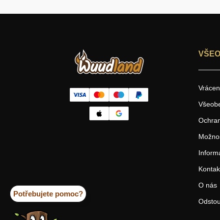
VŠEO
Vrácen
Všeob
Ochran
Možnos
Inform
Kontak
O nás
Potřebujete pomoc?
Odstou