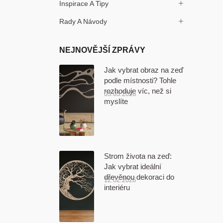
Inspirace A Tipy
Rady A Návody
NEJNOVĚJŠÍ ZPRÁVY
Jak vybrat obraz na zeď
podle místnosti? Tohle
rozhoduje víc, než si
05.05.2026
myslíte
Strom života na zeď:
Jak vybrat ideální
dřevěnou dekoraci do
12.02.2026
interiéru