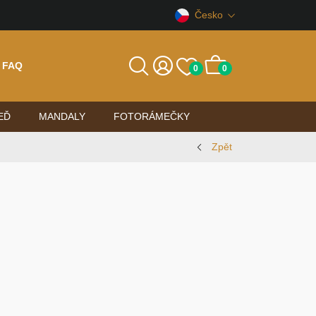
Česko
FAQ
0
0
EĎ
MANDALY
FOTORÁMEČKY
Zpět