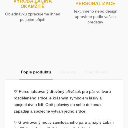
VÝROBA ZAČÍNÁ
PERSONALIZACE
OKAMŽITĚ
Text, jméno nebo design
Objednávku zpracujeme ihned
upravíme podle vašich
po jejím přijetí
představ
Popis produktu
Recenze
Specifikace
💛
Personalizovaný dřevěný přívěsek pro pár
ve tvaru
rozděleného srdce je krásným symbolem lásky a
spojení dvou lidí. Obě poloviny do sebe dokonale
zapadají a společně vytváří jedno srdce.
✨ Gravírovaný motiv zamilovaného páru a nápis
Ľúbim