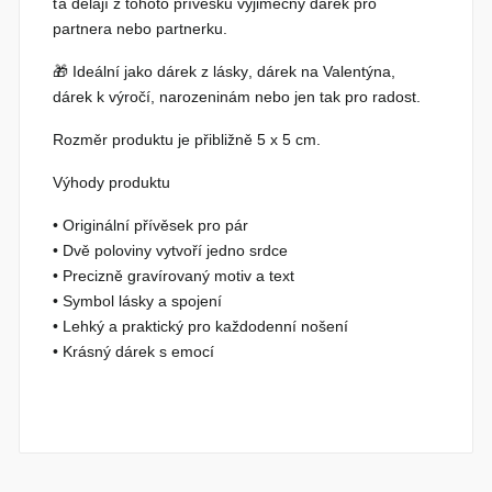
ťa
dělají z tohoto přívěsku výjimečný dárek pro
partnera nebo partnerku.
🎁 Ideální jako
dárek z lásky
,
dárek na Valentýna
,
dárek k výročí
, narozeninám nebo jen tak pro radost.
Rozměr produktu je přibližně
5 x 5 cm
.
Výhody produktu
• Originální přívěsek pro pár
• Dvě poloviny vytvoří jedno srdce
• Precizně gravírovaný motiv a text
• Symbol lásky a spojení
• Lehký a praktický pro každodenní nošení
• Krásný dárek s emocí