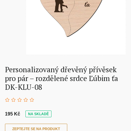
Personalizovaný dřevěný přívěsek
pro pár – rozdělené srdce Ľúbim ťa
DK-KLU-08
195 Kč
NA SKLADĚ
ZEPTEJTE SE NA PRODUKT