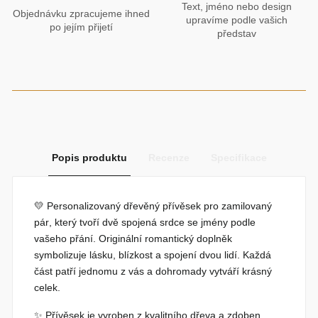
Text, jméno nebo design
Objednávku zpracujeme ihned
upravíme podle vašich
po jejím přijetí
představ
Popis produktu
Recenze
Specifikace
💛
Personalizovaný dřevěný přívěsek pro zamilovaný
pár
, který tvoří dvě spojená srdce se jmény podle
vašeho přání. Originální romantický doplněk
symbolizuje lásku, blízkost a spojení dvou lidí. Každá
část patří jednomu z vás a dohromady vytváří krásný
celek.
✨ Přívěsek je vyroben z kvalitního dřeva a zdoben