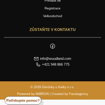
Přihlásit se
Registrace
Velkoobchod
ZŮSTAŇTE V KONTAKTU
info@wuudland.com
+421 948 866 775
© 2026 Darčeky u Katky s.r.o.
Powered by
MIBRON
| Created by
Faustagency
Potřebujete pomoc?