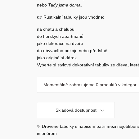
nebo
Tady jsme doma
.
👉 Rustikální tabulky jsou vhodné:
na chatu a chalupu
do horských apartmánů
jako dekorace na dveře
do obývacího pokoje nebo předsíně
jako originální dárek
Vyberte si stylové
dekorativní tabulky ze dřeva
, kte
Momentálně zobrazujeme
0 produktů
v kategorii
Skladová dostupnost
✨
Dřevěné tabulky s nápisem
patří mezi nejoblíbeně
interiérem.