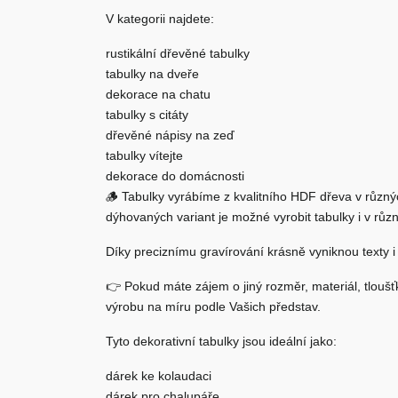
V kategorii najdete:
rustikální dřevěné tabulky
tabulky na dveře
dekorace na chatu
tabulky s citáty
dřevěné nápisy na zeď
tabulky vítejte
dekorace do domácnosti
🪵 Tabulky vyrábíme z kvalitního HDF dřeva v různý
dýhovaných variant je možné vyrobit tabulky i v rů
Díky preciznímu gravírování krásně vyniknou texty i 
👉 Pokud máte zájem o jiný rozměr, materiál, tlouš
výrobu na míru podle Vašich představ.
Tyto
dekorativní tabulky
jsou ideální jako:
dárek ke kolaudaci
dárek pro chalupáře