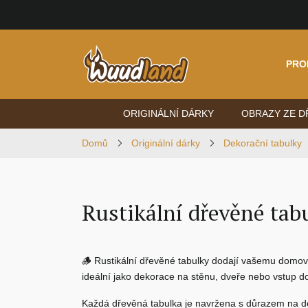
PRO
ORIGINÁLNÍ DÁRKY
OBRAZY ZE D
Domů
Originální dárky
Dekorační tabulky
Rustikální dřevěné tab
🪵
Rustikální dřevěné tabulky
dodají vašemu domovu,
ideální jako dekorace na stěnu, dveře nebo vstup 
Každá
dřevěná tabulka
je navržena s důrazem na det