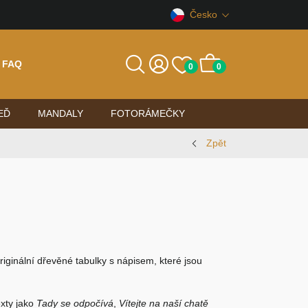
Česko
FAQ
0
0
EĎ
MANDALY
FOTORÁMEČKY
Zpět
riginální
dřevěné tabulky s nápisem
, které jsou
exty jako
Tady se odpočívá
,
Vítejte na naší chatě