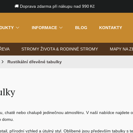
🚚 Doprava zdarma při nákupu nad 990 Kč
DUKTY
INFORMACE
BLOG
KONTAKTY
ŘEVA
STROMY ŽIVOTA & RODINNÉ STROMY
MAPY NA Z
Rustikální dřevěné tabulky
ulky
 chatě nebo chalupě jedinečnou atmosféru. V naší nabídce najdete o
do domu.
ail, přírodní vzhled a útulný styl. Oblíbené jsou především tabulky s t