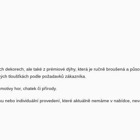
ch dekorech, ale také z prémiové dýhy, která je ručně broušená a půs
zných tloušťkách podle požadavků zákazníka.
motivy hor, chatek či přírody.
ťku nebo individuální provedení, které aktuálně nemáme v nabídce, ne