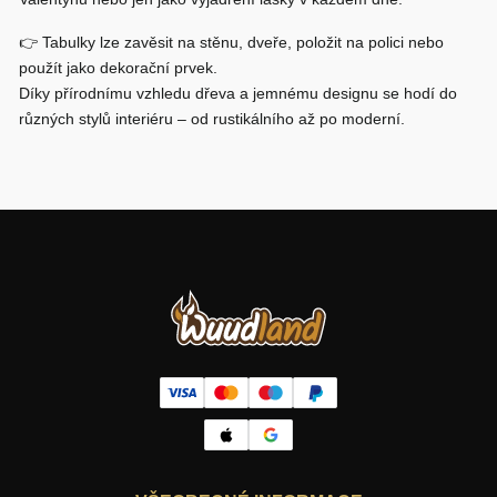
👉 Tabulky lze zavěsit na stěnu, dveře, položit na polici nebo
použít jako dekorační prvek.
Díky přírodnímu vzhledu dřeva a jemnému designu se hodí do
různých stylů interiéru – od rustikálního až po moderní.