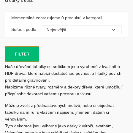
či dárky s duší.
Momentálně zobrazujeme
0 produktů
v kategorii
Seřadit podle:
FILTER
Naše dřevěné tabulky se srdíčkem jsou vyrobené z kvalitního
HDF dřeva
, které nabízí dostatečnou pevnost a hladký povrch
pro detailní gravírování.
Nabízíme různé
tvary, rozměry a dekory dřeva
, které umožňují
přizpůsobit dekoraci vašemu prostoru a vkusu.
Můžete zvolit z přednastavených motivů, nebo si objednat
tabulku
na míru
, s vlastním nápisem, jménem, datem či
věnováním.
Tyto dekorace jsou výborné jako dárky k výročí, svatbám,
Valentýnu nebo jen jako vyjádření lásky v každém dne.