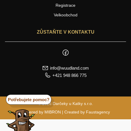
Registrace
Velkoobchod
ZŮSTAŇTE V KONTAKTU
info@wuudland.com
+421 948 866 775
Potřebujete pomoc?
© 2026 Darčeky u Katky s.r.o.
Powered by
MIBRON
| Created by
Faustagency