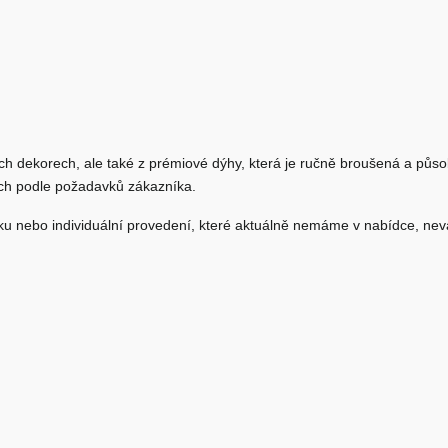
ých dekorech, ale také z prémiové dýhy, která je ručně broušená a pů
kách podle požadavků zákazníka.
ťku nebo individuální provedení, které aktuálně nemáme v nabídce, ne