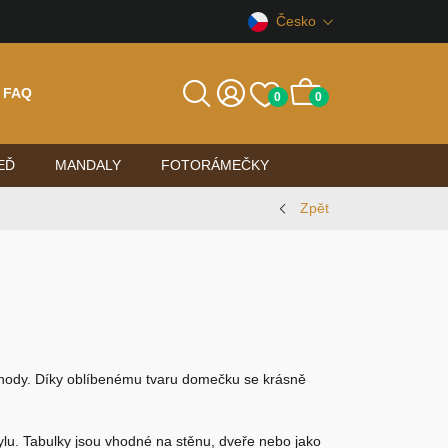
Česko
FAQ
0
0
EĎ
MANDALY
FOTORÁMEČKY
Zpět
ohody. Díky oblíbenému tvaru domečku se krásně
tylu. Tabulky jsou vhodné na stěnu, dveře nebo jako