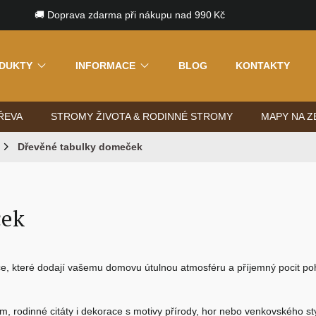
🚚 Doprava zdarma při nákupu nad 990 Kč
DUKTY
INFORMACE
BLOG
KONTAKTY
ŘEVA
STROMY ŽIVOTA & RODINNÉ STROMY
MAPY NA Z
Dřevěné tabulky domeček
ček
ace, které dodají vašemu domovu útulnou atmosféru a příjemný pocit p
em
, rodinné citáty i dekorace s motivy přírody, hor nebo venkovského s