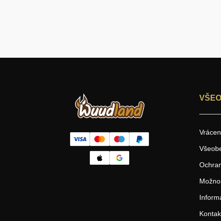
VŠEO
Vrácen
Všeob
Ochran
Možnos
Inform
Kontak