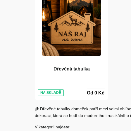
Dřevěná tabulka
Od 0 Kč
NA SKLADĚ
🪵
Dřevěné tabulky domeček
patří mezi velmi oblíb
dekoraci, která se hodí do moderního i rustikálního i
V kategorii najdete: