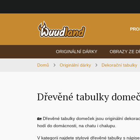
PRO
ORIGINÁLNÍ DÁRKY
OBRAZY ZE D
Domů
Originální dárky
Dekorační tabulky
Dřevěné tabulky dome
🏡
Dřevěné tabulky domeček
jsou originální dekor
hodí do domácnosti, na chatu i chalupu.
V kategorii najdete stylové
dřevěné tabulky s nápis