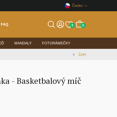
Česko
FAQ
0
0
EĎ
MANDALY
FOTORÁMEČKY
Zpět
nka - Basketbalový míč