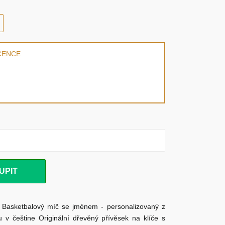
ČENCE
UPIT
- Basketbalový míč se jménem - personalizovaný z
v češtine Originální dřevěný přívěsek na klíče s