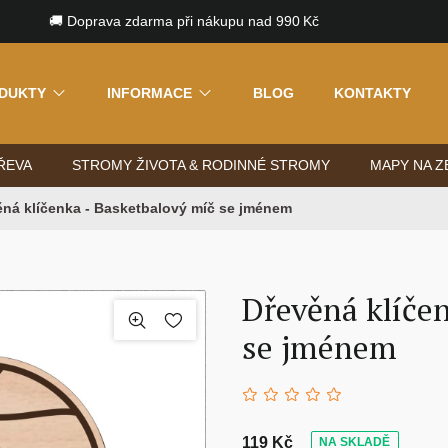
🚚 Doprava zdarma při nákupu nad 990 Kč
DUKTY
INFORMACE
BLOG
KONTAKTY
ŘEVA
STROMY ŽIVOTA & RODINNÉ STROMY
MAPY NA Z
ěná klíčenka - Basketbalový míč se jménem
Dřevěná klíče
se jménem
119 Kč
NA SKLADĚ