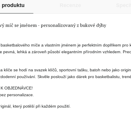
 produktu
Recenze
Speci
ový míč se jménem - personalizovaný z bukové dýhy
m basketbalového míče a vlastním jménem
je perfektním doplňkem pro 
 je pevná, lehká a zároveň působí elegantním přírodním vzhledem. Prec
a klíče
se hodí na svazek klíčů, sportovní tašku, batoh nebo jako origi
dodenní používání. Skvěle poslouží jako dárek pro basketbalistu, trenér
 K OBJEDNÁVCE!
ez personalizace.
ginál, který potěší při každém použití.