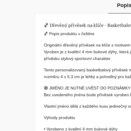
Popis
🏀 Dřevěný přívěsek na klíče - Basketbal
🏀
Popis produktu v češtine
Originální
dřevěný přívěsek na klíče s motive
Vyroben je z kvalitní
4 mm bukové dýhy
, která
přívěsku stylový sportovní charakter.
Tento
personalizovaný basketbalový přívěsek n
rozměru
4 x 5,3 cm
je lehký a pohodlný pro kaž
🔴
JMÉNO JE NUTNÉ UVÉST DO POZNÁMKY
Bez uvedeného jména bude přívěsek vyroben b
Vlastní jméno dělá z každého kusu jedinečný ori
Výhody produktu
• Vyrobeno z kvalitní
4 mm bukové dýhy