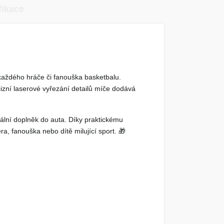
fikace
každého hráče či fanouška basketbalu.
izní laserové vyřezání detailů míče dodává
nální doplněk do auta. Díky praktickému
a, fanouška nebo dítě milující sport. 🎁