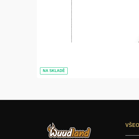
NA SKLADĚ
VŠEO