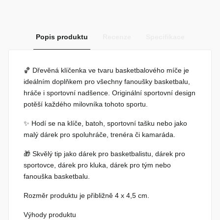
Popis produktu
Recenze
Specifikace
🏀
Dřevěná klíčenka ve tvaru basketbalového míče
je
ideálním doplňkem pro všechny fanoušky basketbalu,
hráče i sportovní nadšence. Originální sportovní design
potěší každého milovníka tohoto sportu.
✨ Hodí se na klíče, batoh, sportovní tašku nebo jako
malý dárek pro spoluhráče, trenéra či kamaráda.
🎁 Skvělý tip jako
dárek pro basketbalistu
,
dárek pro
sportovce
,
dárek pro kluka
,
dárek pro tým
nebo
fanouška basketbalu.
Rozměr produktu je přibližně
4 x 4,5 cm
.
Výhody produktu