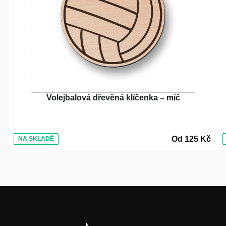
Volejbalová dřevěná klíčenka – míč
Od 125 Kč
NA SKLADĚ